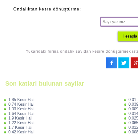
Ondalıktan kesre dönüştürme:
Yukaridaki forma ondalık sayıdan kesire dönüştürmek iste
Son katlari bulunan sayilar
1.85 Kesir Hali
0.01 
0.74 Kesir Hali
0.039
1.03 Kesir Hali
0.009
1.64 Kesir Hali
0.014
1.9 Kesir Hali
0.025
1.22 Kesir Hali
0.065
1.7 Kesir Hali
0.012
0.42 Kesir Hali
0.008