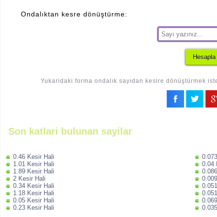
Ondalıktan kesre dönüştürme:
Yukaridaki forma ondalık sayıdan kesire dönüştürmek iste
Son katlari bulunan sayilar
0.46 Kesir Hali
0.073
1.01 Kesir Hali
0.04 
1.89 Kesir Hali
0.086
2 Kesir Hali
0.009
0.34 Kesir Hali
0.051
1.18 Kesir Hali
0.051
0.05 Kesir Hali
0.069
0.23 Kesir Hali
0.035