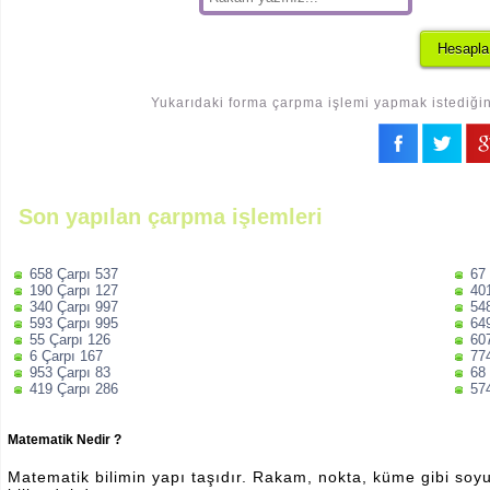
Yukarıdaki forma çarpma işlemi yapmak istediğini
Son yapılan çarpma işlemleri
658 Çarpı 537
67
190 Çarpı 127
40
340 Çarpı 997
54
593 Çarpı 995
64
55 Çarpı 126
60
6 Çarpı 167
77
953 Çarpı 83
68
419 Çarpı 286
57
Matematik Nedir ?
Matematik bilimin yapı taşıdır. Rakam, nokta, küme gibi soyut 