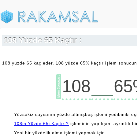
108 Yüzde 65 Kaçtır :
108 yüzde 65 kaç eder. 108 yüzde 65% kaçtır işlem sonucunu
__
108
65
Yüzsekiz sayısının yüzde altmışbeş işlemi yedibiniki eşit
108in Yüzde 65i Kaçtır ?
işleminin yapılışını ayrıntılı bi
Yeni bir yüzdelik alma işlemi yapmak için :