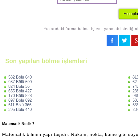
Yukarıdaki forma bölme işlemi yapmak istediğiniz
Son yapılan bölme işlemleri
582 Bölü 640
81
987 Bölü 690
62
824 Bölü 36
74
655 Bölü 427
23
170 Bölü 828
96
697 Bölü 692
58
511 Bölü 366
53
395 Bölü 440
23
Matematik Nedir ?
Matematik bilimin yapı taşıdır. Rakam, nokta, küme gibi soyut 