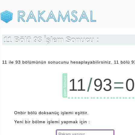
11 Bölü 93 İşlem Sonucu :
11 ile 93 bölümünün sonucunu hesaplayabilirsiniz. 11 bölü 93
/
=
11
93
0
Onbir bölü doksanüç işlemi eşittir.
Yeni bir bölme işlemi yapmak için :