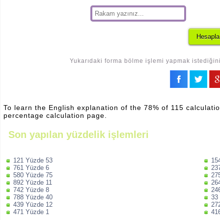
Yukarıdaki forma bölme işlemi yapmak istediğiniz
To learn the English explanation of the 78% of 115 calculatio
percentage calculation page.
Son yapılan yüzdelik işlemleri
121 Yüzde 53
15
761 Yüzde 6
23
580 Yüzde 75
27
892 Yüzde 11
26
742 Yüzde 8
24
788 Yüzde 40
33
439 Yüzde 12
27
471 Yüzde 1
41