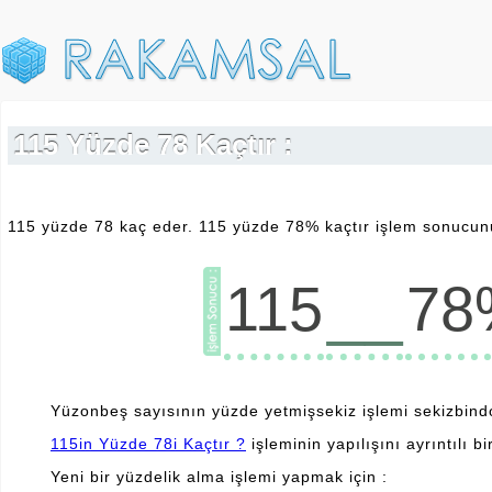
115 Yüzde 78 Kaçtır :
115 yüzde 78 kaç eder. 115 yüzde 78% kaçtır işlem sonucunu
__
115
78
Yüzonbeş sayısının yüzde yetmişsekiz işlemi sekizbindo
115in Yüzde 78i Kaçtır ?
işleminin yapılışını ayrıntılı bi
Yeni bir yüzdelik alma işlemi yapmak için :