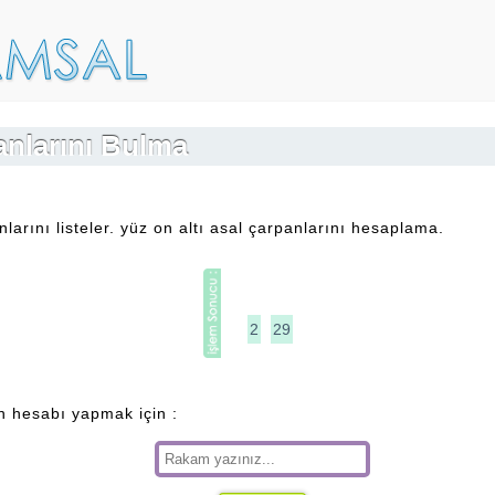
anlarını Bulma
larını listeler. yüz on altı asal çarpanlarını hesaplama.
2
29
an hesabı yapmak için :