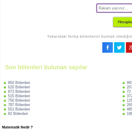
Yukarıdaki forma bölenlerini bulmak istediğin
Son bölenleri bulunan sayılar
850 Bölenleri
993
620 Bölenleri
207
872 Bölenleri
72 
515 Bölenleri
372
750 Bölenleri
125
787 Bölenleri
269
551 Bölenleri
485
82 Bölenleri
188
Matematik Nedir ?