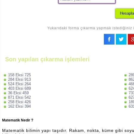
Yukarıdaki forma çıkarma yapmak istediğiniz i
Son yapılan çıkarma işlemleri
158 Eksi 725
28
284 Eksi 913
86
524 Eksi 264
46
403 Eksi 689
62
36 Eksi 459
73
871 Eksi 542
62
258 Eksi 426
18
162 Eksi 394
63
Matematik Nedir ?
Matematik bilimin yapı taşıdır. Rakam, nokta, küme gibi soyut 