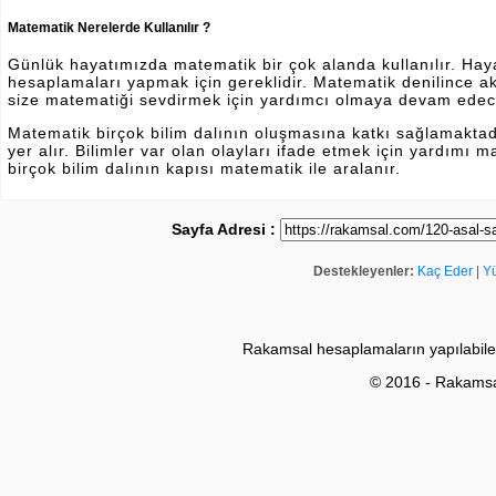
Matematik Nerelerde Kullanılır ?
Günlük hayatımızda matematik bir çok alanda kullanılır. Hayatı
hesaplamaları yapmak için gereklidir. Matematik denilince a
size matematiği sevdirmek için yardımcı olmaya devam edec
Matematik birçok bilim dalının oluşmasına katkı sağlamakta
yer alır. Bilimler var olan olayları ifade etmek için yardımı
birçok bilim dalının kapısı matematik ile aralanır.
Sayfa Adresi :
Destekleyenler:
Kaç Eder
|
Y
Rakamsal hesaplamaların yapılabile
© 2016 - Rakams