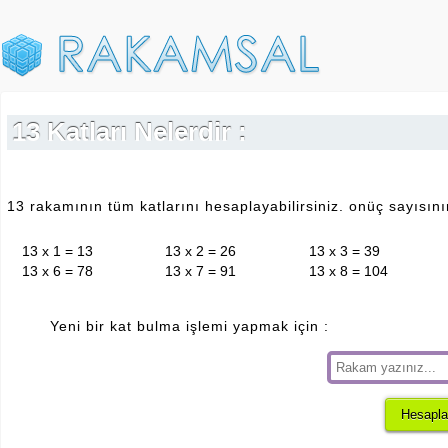
13 Katları Nelerdir :
13 rakamının tüm katlarını hesaplayabilirsiniz. onüç sayısının
13 x 1 = 13
13 x 2 = 26
13 x 3 = 39
13 x 6 = 78
13 x 7 = 91
13 x 8 = 104
Yeni bir kat bulma işlemi yapmak için :