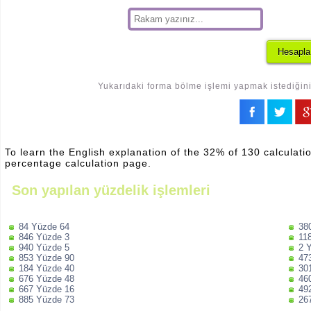
Yukarıdaki forma bölme işlemi yapmak istediğiniz
To learn the English explanation of the 32% of 130 calculatio
percentage calculation page.
Son yapılan yüzdelik işlemleri
84 Yüzde 64
38
846 Yüzde 3
11
940 Yüzde 5
2 
853 Yüzde 90
47
184 Yüzde 40
30
676 Yüzde 48
46
667 Yüzde 16
49
885 Yüzde 73
26