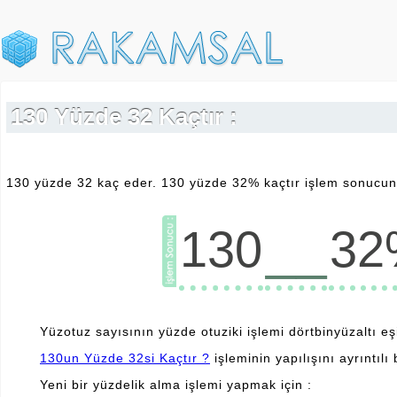
130 Yüzde 32 Kaçtır :
130 yüzde 32 kaç eder. 130 yüzde 32% kaçtır işlem sonucunu
__
130
32
Yüzotuz sayısının yüzde otuziki işlemi dörtbinyüzaltı eşit
130un Yüzde 32si Kaçtır ?
işleminin yapılışını ayrıntılı 
Yeni bir yüzdelik alma işlemi yapmak için :