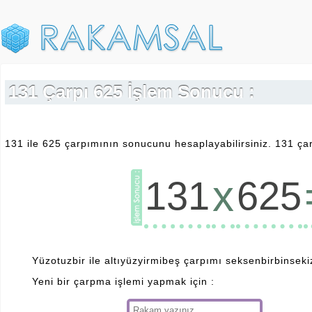
131 Çarpı 625 İşlem Sonucu :
131 ile 625 çarpımının sonucunu hesaplayabilirsiniz. 131 çar
x
131
625
Yüzotuzbir ile altıyüzyirmibeş çarpımı seksenbirbinseki
Yeni bir çarpma işlemi yapmak için :