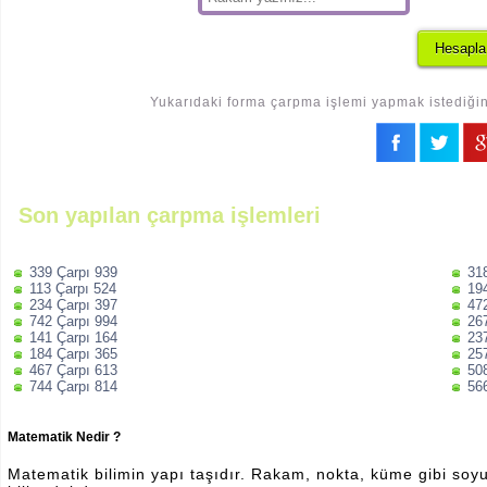
Yukarıdaki forma çarpma işlemi yapmak istediğini
Son yapılan çarpma işlemleri
339 Çarpı 939
31
113 Çarpı 524
19
234 Çarpı 397
47
742 Çarpı 994
26
141 Çarpı 164
23
184 Çarpı 365
25
467 Çarpı 613
50
744 Çarpı 814
56
Matematik Nedir ?
Matematik bilimin yapı taşıdır. Rakam, nokta, küme gibi soyut 