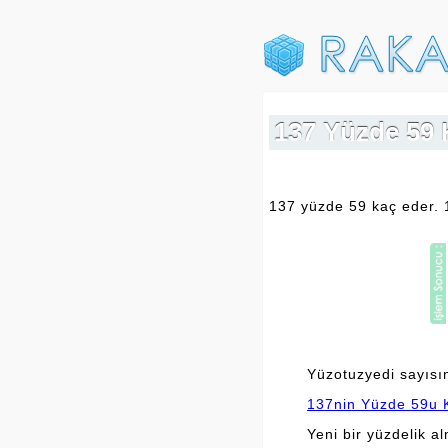
137 Yüzde 59 K
137 yüzde 59 kaç eder. 
Yüzotuzyedi sayısın
137nin Yüzde 59u K
Yeni bir yüzdelik a