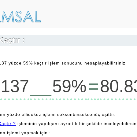
açtır :
137 yüzde 59% kaçtır işlem sonucunu hesaplayabilirsiniz.
__
=
137
59%
80.8
ın yüzde ellidokuz işlemi seksenbinseksenüç eşittir.
açtır ?
işleminin yapılışını ayrıntılı bir şekilde inceleyebilirsin
lma işlemi yapmak için :