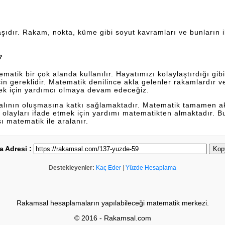
şıdır. Rakam, nokta, küme gibi soyut kavramları ve bunların ili
?
tik bir çok alanda kullanılır. Hayatımızı kolaylaştırdığı gibi 
n gereklidir. Matematik denilince akla gelenler rakamlardır 
ek için yardımcı olmaya devam edeceğiz.
dalının oluşmasına katkı sağlamaktadır. Matematik tamamen a
lan olayları ifade etmek için yardımı matematikten almaktadır. 
sı matematik ile aralanır.
a Adresi :
Kop
Destekleyenler:
Kaç Eder
|
Yüzde Hesaplama
Rakamsal hesaplamaların yapılabileceği matematik merkezi.
© 2016 - Rakamsal.com