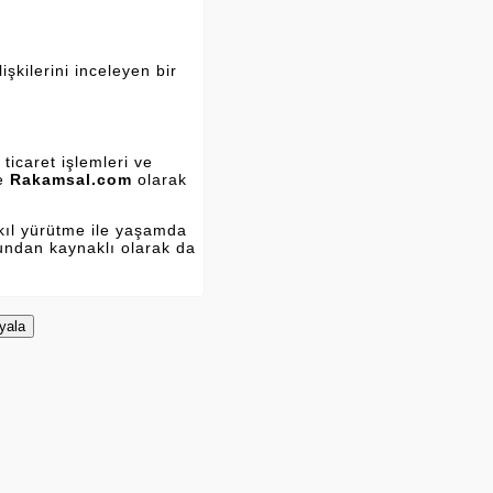
şkilerini inceleyen bir
ticaret işlemleri ve
ve
Rakamsal.com
olarak
kıl yürütme ile yaşamda
Bundan kaynaklı olarak da
yala