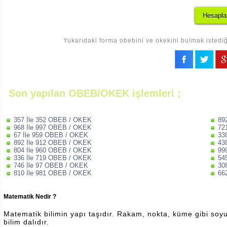
Yukarıdaki forma obebini ve okekini bulmak istediği
Son yapılan OBEB/OKEK işlemleri ;
357 İle 352 OBEB / OKEK
89
968 İle 997 OBEB / OKEK
72
67 İle 959 OBEB / OKEK
33
892 İle 912 OBEB / OKEK
43
804 İle 960 OBEB / OKEK
99
336 İle 719 OBEB / OKEK
54
746 İle 97 OBEB / OKEK
30
810 İle 981 OBEB / OKEK
66
Matematik Nedir ?
Matematik bilimin yapı taşıdır. Rakam, nokta, küme gibi soyut 
bilim dalıdır.