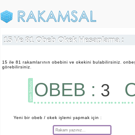
15 Ve 81 Obeb Okek Hesaplama :
15 ile 81 rakamlarının obebini ve okekini bulabilirsiniz. onb
görebilirsiniz.
OBEB :
O
3
Yeni bir obeb / okek işlemi yapmak için :