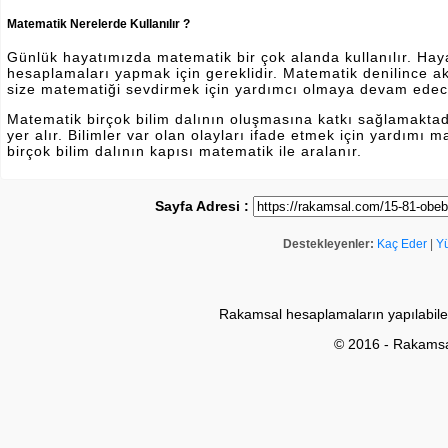
Matematik Nerelerde Kullanılır ?
Günlük hayatımızda matematik bir çok alanda kullanılır. Hayatı
hesaplamaları yapmak için gereklidir. Matematik denilince a
size matematiği sevdirmek için yardımcı olmaya devam edec
Matematik birçok bilim dalının oluşmasına katkı sağlamakta
yer alır. Bilimler var olan olayları ifade etmek için yardımı
birçok bilim dalının kapısı matematik ile aralanır.
Sayfa Adresi :
Destekleyenler:
Kaç Eder
|
Y
Rakamsal hesaplamaların yapılabile
© 2016 - Rakams