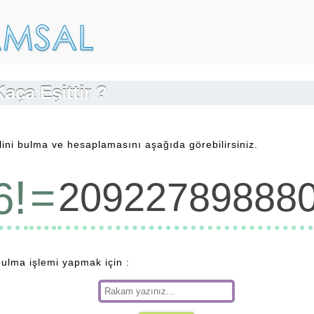
Kaça Eşittir ?
lini bulma ve hesaplamasını aşağıda görebilirsiniz.
!
=
6
20922789888
 bulma işlemi yapmak için :