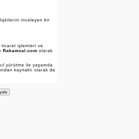
şkilerini inceleyen bir
ticaret işlemleri ve
ve
Rakamsal.com
olarak
kıl yürütme ile yaşamda
Bundan kaynaklı olarak da
yala