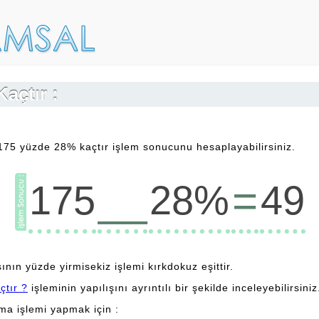
açtır :
175 yüzde 28% kaçtır işlem sonucunu hesaplayabilirsiniz.
__
=
175
28%
49
nın yüzde yirmisekiz işlemi kırkdokuz eşittir.
çtır ?
işleminin yapılışını ayrıntılı bir şekilde inceleyebilirsiniz
lma işlemi yapmak için :