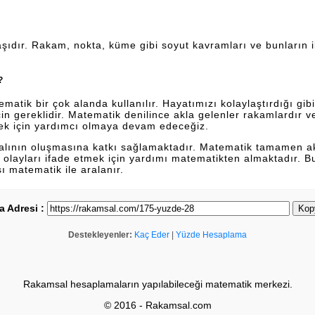
şıdır. Rakam, nokta, küme gibi soyut kavramları ve bunların ili
?
tik bir çok alanda kullanılır. Hayatımızı kolaylaştırdığı gibi 
n gereklidir. Matematik denilince akla gelenler rakamlardır 
ek için yardımcı olmaya devam edeceğiz.
dalının oluşmasına katkı sağlamaktadır. Matematik tamamen a
lan olayları ifade etmek için yardımı matematikten almaktadır. 
sı matematik ile aralanır.
a Adresi :
Kop
Destekleyenler:
Kaç Eder
|
Yüzde Hesaplama
Rakamsal hesaplamaların yapılabileceği matematik merkezi.
© 2016 - Rakamsal.com