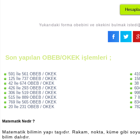
Yukarıdaki forma obebini ve okekini bulmak istediği
Son yapılan OBEB/OKEK işlemleri ;
591 İle 561 OBEB / OKEK
41
125 İle 737 OBEB / OKEK
15
42 İle 674 OBEB / OKEK
38
426 İle 293 OBEB / OKEK
60
306 İle 519 OBEB / OKEK
99
515 İle 889 OBEB / OKEK
7 
769 İle 565 OBEB / OKEK
83
20 İle 231 OBEB / OKEK
78
Matematik Nedir ?
Matematik bilimin yapı taşıdır. Rakam, nokta, küme gibi soyut 
bilim dalıdır.