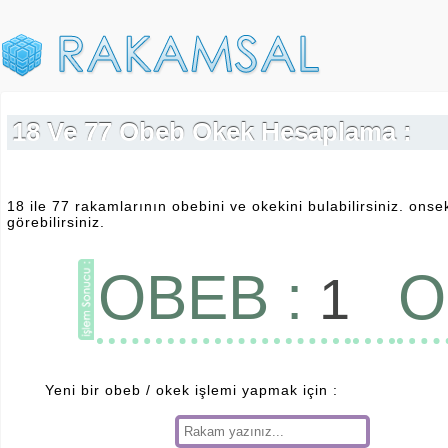
18 Ve 77 Obeb Okek Hesaplama :
18 ile 77 rakamlarının obebini ve okekini bulabilirsiniz. onse
görebilirsiniz.
OBEB :
O
1
Yeni bir obeb / okek işlemi yapmak için :