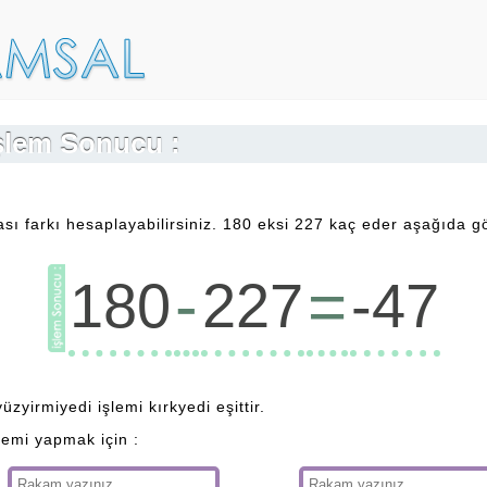
İşlem Sonucu :
sı farkı hesaplayabilirsiniz. 180 eksi 227 kaç eder aşağıda gör
-
=
180
227
-47
üzyirmiyedi işlemi kırkyedi eşittir.
lemi yapmak için :