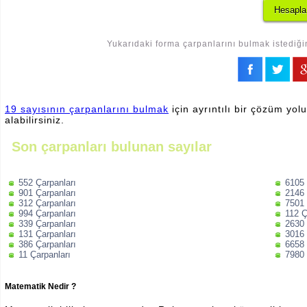
Yukarıdaki forma çarpanlarını bulmak istediğin
19 sayısının çarpanlarını bulmak
için ayrıntılı bir çözüm yol
alabilirsiniz.
Son çarpanları bulunan sayılar
552 Çarpanları
6105 
901 Çarpanları
2146 
312 Çarpanları
7501 
994 Çarpanları
112 Ç
339 Çarpanları
2630 
131 Çarpanları
3016 
386 Çarpanları
6658 
11 Çarpanları
7980 
Matematik Nedir ?