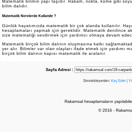
Matematik bilimin yapı taşıdır. Rakam, nokta, küme gibi soyut 
bilim dalıdır.
Matematik Nerelerde Kullanılır ?
Günlük hayatımızda matematik bir çok alanda kullanılır. Hayatı
hesaplamaları yapmak için gereklidir. Matematik denilince a
size matematiği sevdirmek için yardımcı olmaya devam edec
Matematik birçok bilim dalının oluşmasına katkı sağlamakta
yer alır. Bilimler var olan olayları ifade etmek için yardımı
birçok bilim dalının kapısı matematik ile aralanır.
Sayfa Adresi :
Destekleyenler:
Kaç Eder
|
Y
Rakamsal hesaplamaların yapılabile
© 2016 - Rakams