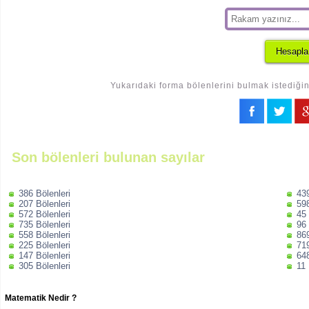
Yukarıdaki forma bölenlerini bulmak istediğin
Son bölenleri bulunan sayılar
386 Bölenleri
439
207 Bölenleri
598
572 Bölenleri
45 
735 Bölenleri
96 
558 Bölenleri
869
225 Bölenleri
719
147 Bölenleri
648
305 Bölenleri
11 
Matematik Nedir ?