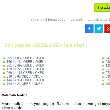
Yukarıdaki forma obebini ve okekini bulmak istediği
Son yapılan OBEB/OKEK işlemleri ;
995 İle 832 OBEB / OKEK
24
166 İle 164 OBEB / OKEK
93
961 İle 492 OBEB / OKEK
12
439 İle 220 OBEB / OKEK
91
269 İle 114 OBEB / OKEK
97
336 İle 98 OBEB / OKEK
63
144 İle 361 OBEB / OKEK
33
754 İle 21 OBEB / OKEK
45
Matematik Nedir ?
Matematik bilimin yapı taşıdır. Rakam, nokta, küme gibi soyut 
bilim dalıdır.