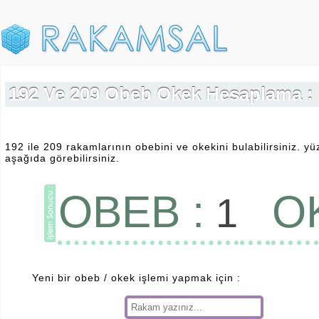
192 Ve 209 Obeb Okek Hesaplama :
192 ile 209 rakamlarının obebini ve okekini bulabilirsiniz. yü
aşağıda görebilirsiniz.
OBEB :
O
1
Yeni bir obeb / okek işlemi yapmak için :