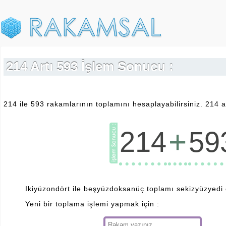
214 Artı 593 İşlem Sonucu :
214 ile 593 rakamlarının toplamını hesaplayabilirsiniz. 214 a
+
214
59
Ikiyüzondört ile beşyüzdoksanüç toplamı sekizyüzyedi e
Yeni bir toplama işlemi yapmak için :