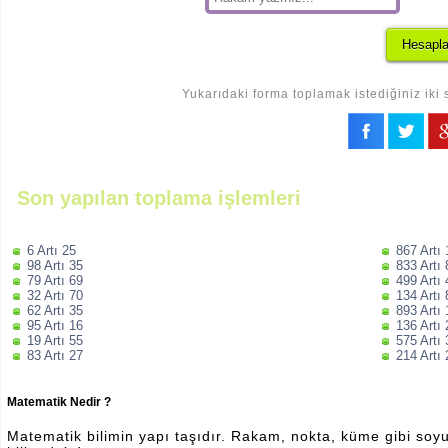
Yukarıdaki forma toplamak istediğiniz iki 
Son yapılan toplama işlemleri
6 Artı 25
867 Artı
98 Artı 35
833 Artı
79 Artı 69
499 Artı
32 Artı 70
134 Artı
62 Artı 35
893 Artı
95 Artı 16
136 Artı
19 Artı 55
575 Artı
83 Artı 27
214 Artı
Matematik Nedir ?
Matematik bilimin yapı taşıdır. Rakam, nokta, küme gibi soyut 