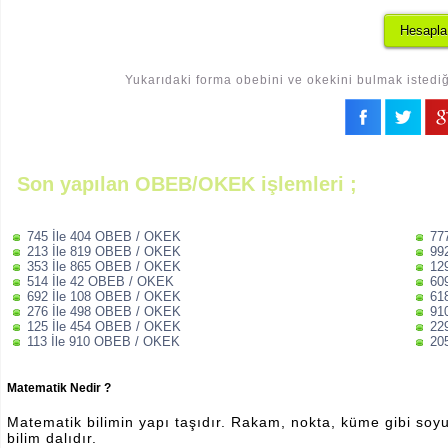
Yukarıdaki forma obebini ve okekini bulmak istediği
Son yapılan OBEB/OKEK işlemleri ;
745 İle 404 OBEB / OKEK
77
213 İle 819 OBEB / OKEK
99
353 İle 865 OBEB / OKEK
12
514 İle 42 OBEB / OKEK
60
692 İle 108 OBEB / OKEK
61
276 İle 498 OBEB / OKEK
91
125 İle 454 OBEB / OKEK
22
113 İle 910 OBEB / OKEK
20
Matematik Nedir ?
Matematik bilimin yapı taşıdır. Rakam, nokta, küme gibi soyut 
bilim dalıdır.