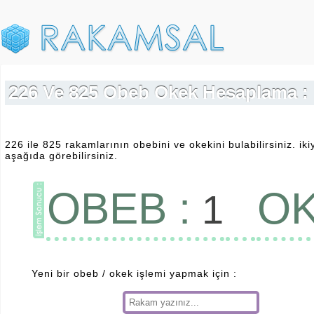
226 Ve 825 Obeb Okek Hesaplama :
226 ile 825 rakamlarının obebini ve okekini bulabilirsiniz. ik
aşağıda görebilirsiniz.
OBEB :
OK
1
Yeni bir obeb / okek işlemi yapmak için :