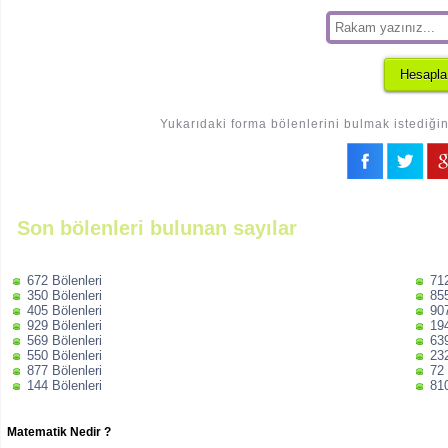
Yukarıdaki forma bölenlerini bulmak istediğin
Son bölenleri bulunan sayılar
672 Bölenleri
712
350 Bölenleri
855
405 Bölenleri
907
929 Bölenleri
194
569 Bölenleri
639
550 Bölenleri
232
877 Bölenleri
72 
144 Bölenleri
810
Matematik Nedir ?