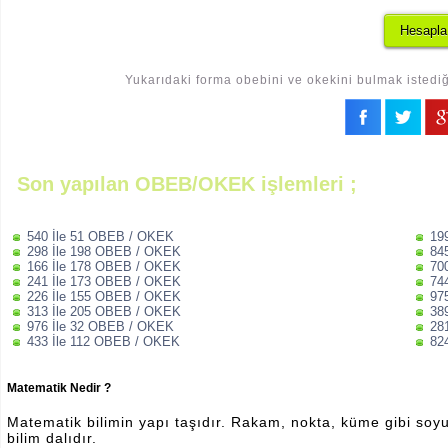
Yukarıdaki forma obebini ve okekini bulmak istediği
Son yapılan OBEB/OKEK işlemleri ;
540 İle 51 OBEB / OKEK
19
298 İle 198 OBEB / OKEK
84
166 İle 178 OBEB / OKEK
70
241 İle 173 OBEB / OKEK
74
226 İle 155 OBEB / OKEK
97
313 İle 205 OBEB / OKEK
38
976 İle 32 OBEB / OKEK
28
433 İle 112 OBEB / OKEK
82
Matematik Nedir ?
Matematik bilimin yapı taşıdır. Rakam, nokta, küme gibi soyut 
bilim dalıdır.