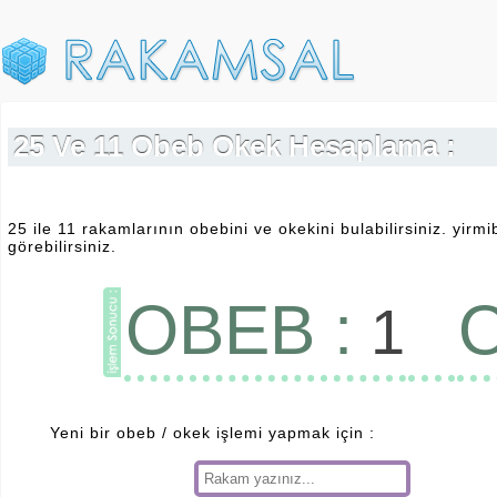
25 Ve 11 Obeb Okek Hesaplama :
25 ile 11 rakamlarının obebini ve okekini bulabilirsiniz. yirm
görebilirsiniz.
OBEB :
O
1
Yeni bir obeb / okek işlemi yapmak için :