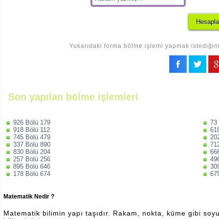
Yukarıdaki forma bölme işlemi yapmak istediğiniz
Son yapılan bölme işlemleri
926 Bölü 179
73
918 Bölü 112
61
745 Bölü 479
20
337 Bölü 890
71
830 Bölü 204
66
257 Bölü 256
49
895 Bölü 646
30
178 Bölü 674
67
Matematik Nedir ?
Matematik bilimin yapı taşıdır. Rakam, nokta, küme gibi soyut 