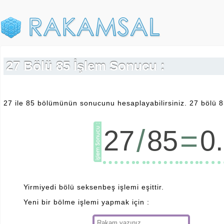
27 Bölü 85 İşlem Sonucu :
27 ile 85 bölümünün sonucunu hesaplayabilirsiniz. 27 bölü 85
/
=
27
85
0
Yirmiyedi bölü seksenbeş işlemi eşittir.
Yeni bir bölme işlemi yapmak için :