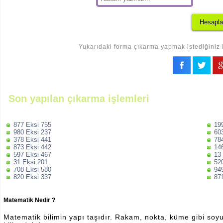
Yukarıdaki forma çıkarma yapmak istediğiniz i
Son yapılan çıkarma işlemleri
877 Eksi 755
19
980 Eksi 237
60
378 Eksi 441
78
873 Eksi 442
14
597 Eksi 467
13
31 Eksi 201
52
708 Eksi 580
94
820 Eksi 337
87
Matematik Nedir ?
Matematik bilimin yapı taşıdır. Rakam, nokta, küme gibi soyut 