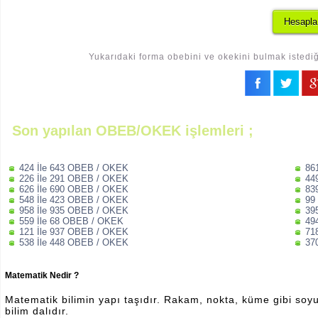
Yukarıdaki forma obebini ve okekini bulmak istediği
Son yapılan OBEB/OKEK işlemleri ;
424 İle 643 OBEB / OKEK
86
226 İle 291 OBEB / OKEK
44
626 İle 690 OBEB / OKEK
83
548 İle 423 OBEB / OKEK
99
958 İle 935 OBEB / OKEK
39
559 İle 68 OBEB / OKEK
49
121 İle 937 OBEB / OKEK
71
538 İle 448 OBEB / OKEK
37
Matematik Nedir ?
Matematik bilimin yapı taşıdır. Rakam, nokta, küme gibi soyut 
bilim dalıdır.