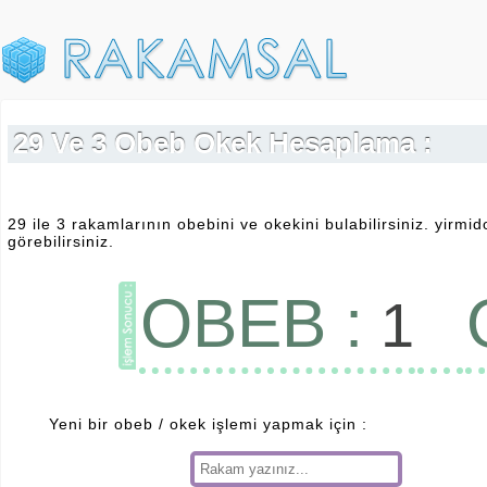
29 Ve 3 Obeb Okek Hesaplama :
29 ile 3 rakamlarının obebini ve okekini bulabilirsiniz. yirmi
görebilirsiniz.
OBEB :
1
Yeni bir obeb / okek işlemi yapmak için :