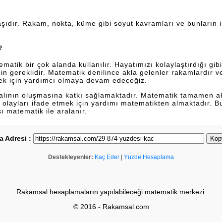
şıdır. Rakam, nokta, küme gibi soyut kavramları ve bunların ili
?
tik bir çok alanda kullanılır. Hayatımızı kolaylaştırdığı gibi 
n gereklidir. Matematik denilince akla gelenler rakamlardır 
ek için yardımcı olmaya devam edeceğiz.
dalının oluşmasına katkı sağlamaktadır. Matematik tamamen a
lan olayları ifade etmek için yardımı matematikten almaktadır. 
sı matematik ile aralanır.
a Adresi :
Kop
Destekleyenler:
Kaç Eder
|
Yüzde Hesaplama
Rakamsal hesaplamaların yapılabileceği matematik merkezi.
© 2016 - Rakamsal.com