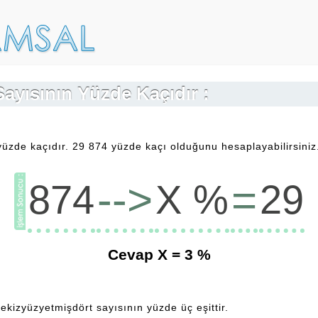
Sayısının Yüzde Kaçıdır :
yüzde kaçıdır. 29 874 yüzde kaçı olduğunu hesaplayabilirsiniz
-->
=
874
X %
29
Cevap X =
3
%
ekizyüzyetmişdört sayısının yüzde üç eşittir.