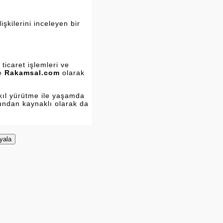
şkilerini inceleyen bir
ticaret işlemleri ve
ve
Rakamsal.com
olarak
kıl yürütme ile yaşamda
Bundan kaynaklı olarak da
yala