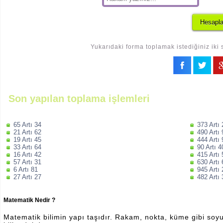
Yukarıdaki forma toplamak istediğiniz iki 
Son yapılan toplama işlemleri
65 Artı 34
373 Artı
21 Artı 62
490 Artı
19 Artı 45
444 Artı
33 Artı 64
90 Artı 4
16 Artı 42
415 Artı
57 Artı 31
630 Artı
6 Artı 81
945 Artı
27 Artı 27
482 Artı 
Matematik Nedir ?
Matematik bilimin yapı taşıdır. Rakam, nokta, küme gibi soyut 