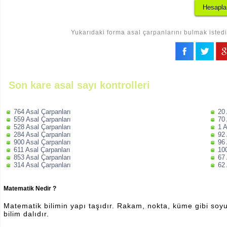
Yukarıdaki forma asal çarpanlarını bulmak istedi
Son kare asal sayı kontrolleri
764 Asal Çarpanları
20 
559 Asal Çarpanları
70 
528 Asal Çarpanları
1 A
284 Asal Çarpanları
92 
900 Asal Çarpanları
96 
611 Asal Çarpanları
100
853 Asal Çarpanları
67 
314 Asal Çarpanları
62 
Matematik Nedir ?
Matematik bilimin yapı taşıdır. Rakam, nokta, küme gibi soyut 
bilim dalıdır.