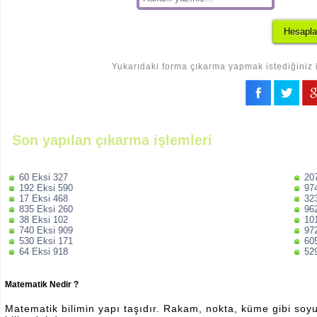
Yukarıdaki forma çıkarma yapmak istediğiniz i
Son yapılan çıkarma işlemleri
60 Eksi 327
20
192 Eksi 590
97
17 Eksi 468
32
835 Eksi 260
96
38 Eksi 102
10
740 Eksi 909
97
530 Eksi 171
60
64 Eksi 918
52
Matematik Nedir ?
Matematik bilimin yapı taşıdır. Rakam, nokta, küme gibi soyut 