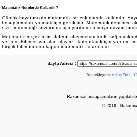
Matematik Nerelerde Kullanılır ?
Günlük hayatımızda matematik bir çok alanda kullanılır. Hayatı
hesaplamaları yapmak için gereklidir. Matematik denilince a
size matematiği sevdirmek için yardımcı olmaya devam edec
Matematik birçok bilim dalının oluşmasına katkı sağlamakta
yer alır. Bilimler var olan olayları ifade etmek için yardımı
birçok bilim dalının kapısı matematik ile aralanır.
Sayfa Adresi :
Destekleyenler:
Kaç Eder
|
Y
Rakamsal hesaplamaların yapılabile
© 2016 - Rakams