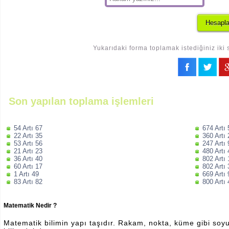
Yukarıdaki forma toplamak istediğiniz iki 
Son yapılan toplama işlemleri
54 Artı 67
674 Artı
22 Artı 35
360 Artı
53 Artı 56
247 Artı
21 Artı 23
480 Artı
36 Artı 40
802 Artı
60 Artı 17
802 Artı
1 Artı 49
669 Artı
83 Artı 82
800 Artı
Matematik Nedir ?
Matematik bilimin yapı taşıdır. Rakam, nokta, küme gibi soyut 