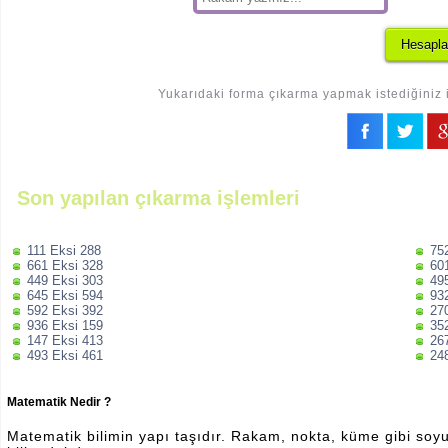
Yukarıdaki forma çıkarma yapmak istediğiniz i
Son yapılan çıkarma işlemleri
111 Eksi 288
75
661 Eksi 328
60
449 Eksi 303
49
645 Eksi 594
93
592 Eksi 392
27
936 Eksi 159
35
147 Eksi 413
26
493 Eksi 461
24
Matematik Nedir ?
Matematik bilimin yapı taşıdır. Rakam, nokta, küme gibi soyut 