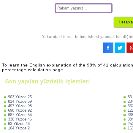
Yukarıdaki forma bölme işlemi yapmak istediğiniz
To learn the English explanation of the 98% of 41 calculation
percentage calculation page.
Son yapılan yüzdelik işlemleri
903 Yüzde 25
83
814 Yüzde 59
28
497 Yüzde 98
33
698 Yüzde 92
12
687 Yüzde 54
36
338 Yüzde 46
38
63 Yüzde 46
25
104 Yüzde 2
16