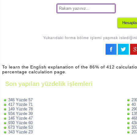
Yukarıdaki forma bölme işlemi yapmak istediğiniz
To learn the English explanation of the 86% of 412 calculatio
percentage calculation page.
Son yapılan yüzdelik işlemleri
346 Yüzde 57
23
417 Yüzde 71
40
149 Yüzde 78
29
934 Yüzde 39
13
146 Yüzde 47
46
930 Yüzde 60
43
673 Yüzde 53
33
343 Yüzde 23
20