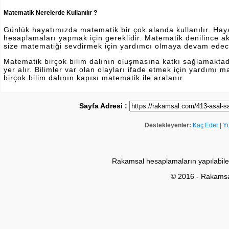
Matematik Nerelerde Kullanılır ?
Günlük hayatımızda matematik bir çok alanda kullanılır. Hayatı
hesaplamaları yapmak için gereklidir. Matematik denilince a
size matematiği sevdirmek için yardımcı olmaya devam edec
Matematik birçok bilim dalının oluşmasına katkı sağlamakta
yer alır. Bilimler var olan olayları ifade etmek için yardımı
birçok bilim dalının kapısı matematik ile aralanır.
Sayfa Adresi :
Destekleyenler:
Kaç Eder
|
Y
Rakamsal hesaplamaların yapılabile
© 2016 - Rakams