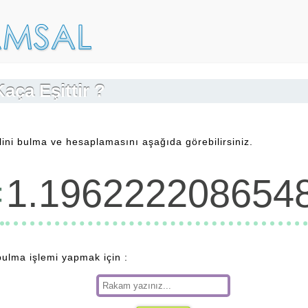
Kaça Eşittir ?
lini bulma ve hesaplamasını aşağıda görebilirsiniz.
=
1.196222208654
 bulma işlemi yapmak için :