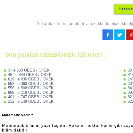
Yukarıdaki forma obebini ve okekini bulmak istediği
Son yapılan OBEB/OKEK işlemleri ;
3 İle 533 OBEB / OKEK
38
46 İle 844 OBEB / OKEK
81
619 İle 430 OBEB / OKEK
14
592 İle 360 OBEB / OKEK
30
558 İle 808 OBEB / OKEK
84
999 İle 218 OBEB / OKEK
39
401 İle 747 OBEB / OKEK
82
132 İle 148 OBEB / OKEK
82
Matematik Nedir ?
Matematik bilimin yapı taşıdır. Rakam, nokta, küme gibi soyut 
bilim dalıdır.