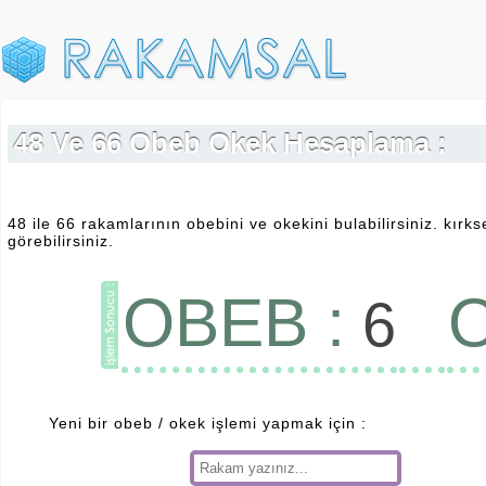
48 Ve 66 Obeb Okek Hesaplama :
48 ile 66 rakamlarının obebini ve okekini bulabilirsiniz. kırks
görebilirsiniz.
OBEB :
O
6
Yeni bir obeb / okek işlemi yapmak için :