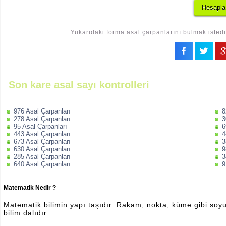
Yukarıdaki forma asal çarpanlarını bulmak istedi
Son kare asal sayı kontrolleri
976 Asal Çarpanları
8
278 Asal Çarpanları
3
95 Asal Çarpanları
6
443 Asal Çarpanları
4
673 Asal Çarpanları
3
630 Asal Çarpanları
9
285 Asal Çarpanları
3
640 Asal Çarpanları
9
Matematik Nedir ?
Matematik bilimin yapı taşıdır. Rakam, nokta, küme gibi soyut 
bilim dalıdır.