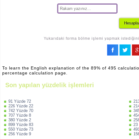
Yukarıdaki forma bölme işlemi yapmak istediğiniz
To learn the English explanation of the 89% of 495 calculatio
percentage calculation page.
Son yapılan yüzdelik işlemleri
91 Yüzde 72
21
226 Yüzde 22
21
742 Yüzde 70
34
707 Yüzde 8
45
380 Yüzde 2
25
899 Yüzde 83
23
550 Yüzde 73
49
256 Yüzde 9
15