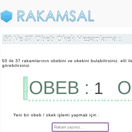
50 Ve 37 Obeb Okek Hesaplama :
50 ile 37 rakamlarının obebini ve okekini bulabilirsiniz. elli 
görebilirsiniz.
OBEB :
O
1
Yeni bir obeb / okek işlemi yapmak için :