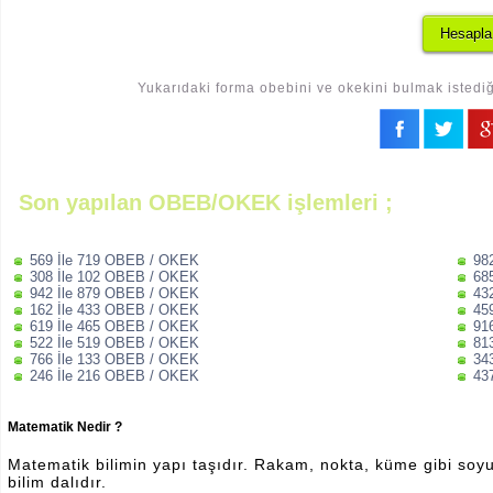
Yukarıdaki forma obebini ve okekini bulmak istediği
Son yapılan OBEB/OKEK işlemleri ;
569 İle 719 OBEB / OKEK
98
308 İle 102 OBEB / OKEK
68
942 İle 879 OBEB / OKEK
43
162 İle 433 OBEB / OKEK
45
619 İle 465 OBEB / OKEK
91
522 İle 519 OBEB / OKEK
81
766 İle 133 OBEB / OKEK
34
246 İle 216 OBEB / OKEK
43
Matematik Nedir ?
Matematik bilimin yapı taşıdır. Rakam, nokta, küme gibi soyut 
bilim dalıdır.