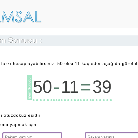
lem Sonucu :
 farkı hesaplayabilirsiniz. 50 eksi 11 kaç eder aşağıda görebili
-
=
50
11
39
mi otuzdokuz eşittir.
lemi yapmak için :