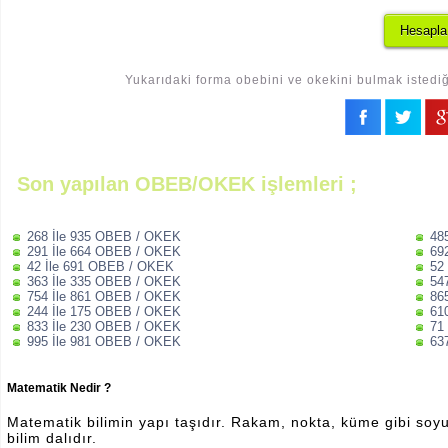
Yukarıdaki forma obebini ve okekini bulmak istediği
Son yapılan OBEB/OKEK işlemleri ;
268 İle 935 OBEB / OKEK
48
291 İle 664 OBEB / OKEK
69
42 İle 691 OBEB / OKEK
52
363 İle 335 OBEB / OKEK
54
754 İle 861 OBEB / OKEK
86
244 İle 175 OBEB / OKEK
61
833 İle 230 OBEB / OKEK
71
995 İle 981 OBEB / OKEK
63
Matematik Nedir ?
Matematik bilimin yapı taşıdır. Rakam, nokta, küme gibi soyut 
bilim dalıdır.