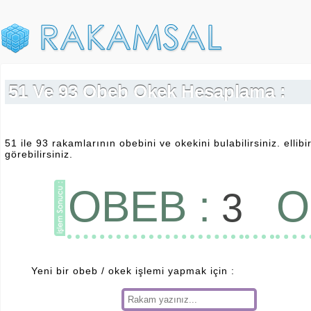
51 Ve 93 Obeb Okek Hesaplama :
51 ile 93 rakamlarının obebini ve okekini bulabilirsiniz. elli
görebilirsiniz.
OBEB :
O
3
Yeni bir obeb / okek işlemi yapmak için :