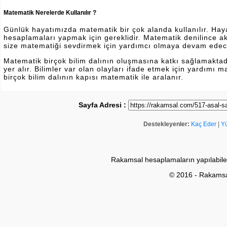
Matematik Nerelerde Kullanılır ?
Günlük hayatımızda matematik bir çok alanda kullanılır. Hayatı
hesaplamaları yapmak için gereklidir. Matematik denilince a
size matematiği sevdirmek için yardımcı olmaya devam edec
Matematik birçok bilim dalının oluşmasına katkı sağlamakta
yer alır. Bilimler var olan olayları ifade etmek için yardımı
birçok bilim dalının kapısı matematik ile aralanır.
Sayfa Adresi :
Destekleyenler:
Kaç Eder
|
Y
Rakamsal hesaplamaların yapılabile
© 2016 - Rakams