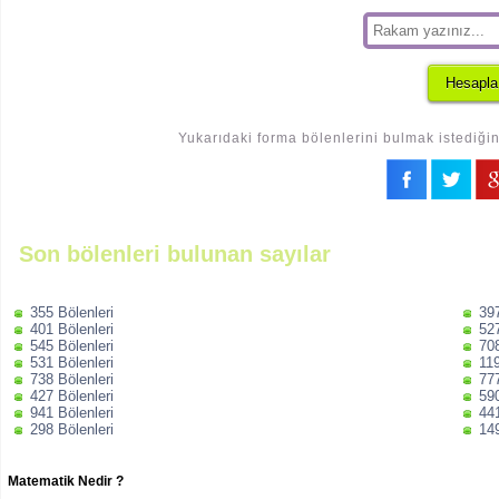
Yukarıdaki forma bölenlerini bulmak istediğin
Son bölenleri bulunan sayılar
355 Bölenleri
397
401 Bölenleri
527
545 Bölenleri
708
531 Bölenleri
119
738 Bölenleri
777
427 Bölenleri
590
941 Bölenleri
441
298 Bölenleri
149
Matematik Nedir ?