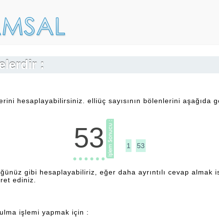
lerdir :
ini hesaplayabilirsiniz. elliüç sayısının bölenlerini aşağıda gö
53
1
53
ğünüz gibi hesaplayabiliriz, eğer daha ayrıntılı cevap almak i
ret ediniz.
bulma işlemi yapmak için :