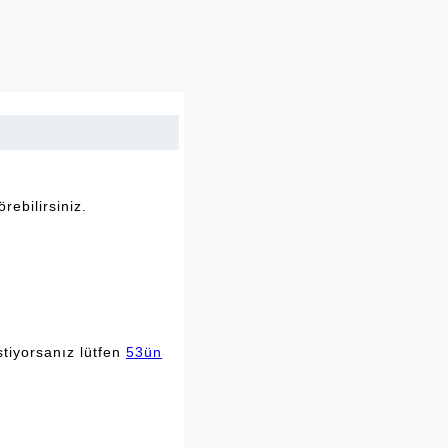
rebilirsiniz.
stiyorsanız lütfen
53ün