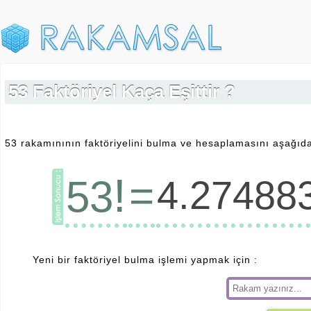
53 Faktöriyel Kaça Eşittir ?
53 rakamınının faktöriyelini bulma ve hesaplamasını aşağıda 
!
=
53
4.27488
Yeni bir faktöriyel bulma işlemi yapmak için :