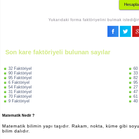
Yukarıdaki forma faktöriyelini bulmak istediği
Son kare faktöriyeli bulunan sayılar
32 Faktöriyel
60 
90 Faktöriyel
33 
95 Faktöriyel
82 
6 Faktöriyel
95 
54 Faktöriyel
27 
31 Faktöriyel
47 
70 Faktöriyel
61 
9 Faktöriyel
40 
Matematik Nedir ?
Matematik bilimin yapı taşıdır. Rakam, nokta, küme gibi soyut 
bilim dalıdır.